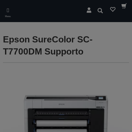
Skip
to
Cerca
main
Menu
content
Epson SureColor SC-
T7700DM Supporto