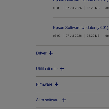
e3.01
07-Jul-2026
15.20 MB
.d
Epson Software Updater (v3.01)
e3.01
07-Jul-2026
15.20 MB
.d
Driver
Utilità di rete
Firmware
Altro software