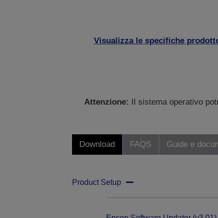
Visualizza le specifiche prodott
Attenzione:
Il sistema operativo po
Download
FAQS
Guide e docu
Product Setup
Epson Software Updater (v3.01)