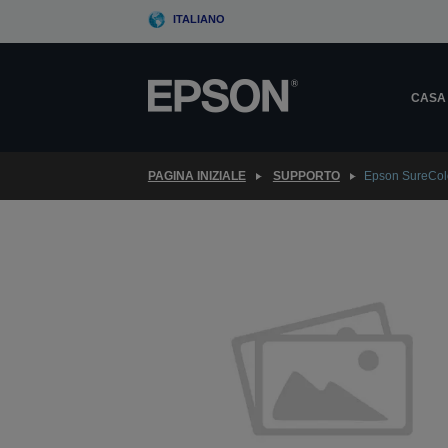
Skip
ITALIANO
to
main
content
CASA
PAGINA INIZIALE
SUPPORTO
Epson SureCol