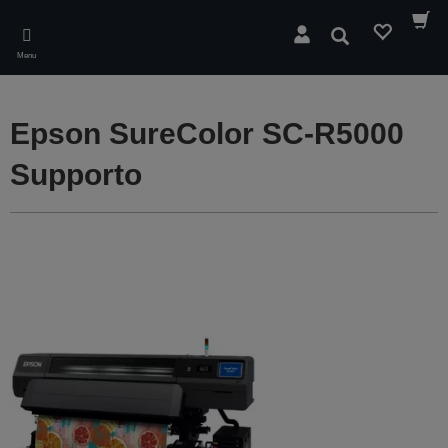
Skip
to
Cerca
main
Menu
content
Epson SureColor SC-R5000
Supporto