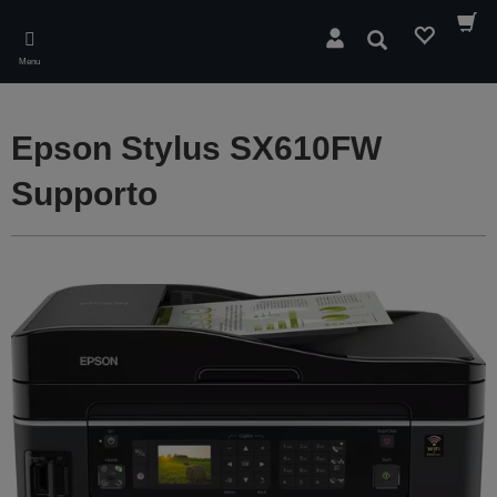
Skip
to
Cerca
main
Menu
content
Epson Stylus SX610FW
Supporto