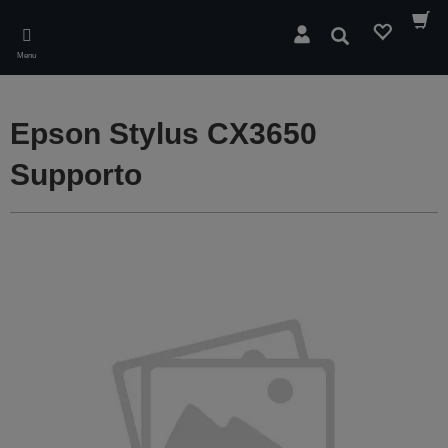
Skip
to
Cerca
main
Menu
content
Epson Stylus CX3650
Supporto