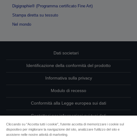
Digigraphie® (Programma certificato Fine Art)
Stampa diretta su tessuto
Nel mondo
Dati societari
Identificazione della conformità del prodotto
Informativa sulla privacy
Modulo di recesso
Conformità alla Legge europea sui dati
Contattaci per informazioni sui tuoi dati
Cliccando su “Accetta tutti i cookie”, l'utente accetta di memorizzare i cookie sul
Informazioni sui cookie
dispositivo per migliorare la navigazione del sito, analizzare l'utilizzo del sito e
assistere nelle nostre attività di marketing.