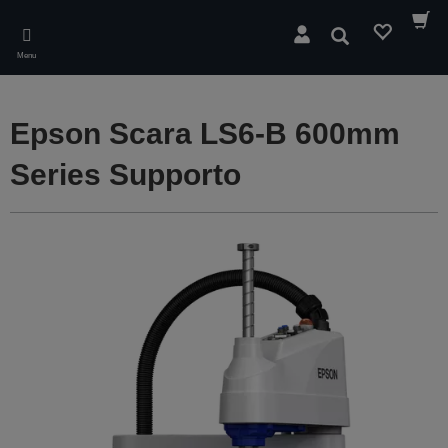
Skip
to
Cerca
main
Menu
content
Epson Scara LS6-B 600mm
Series Supporto