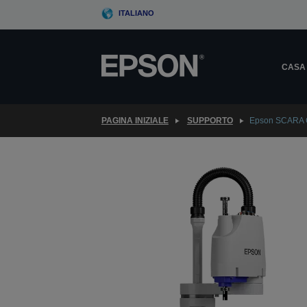
Skip
ITALIANO
to
main
content
CASA
PAGINA INIZIALE
SUPPORTO
Epson SCARA 