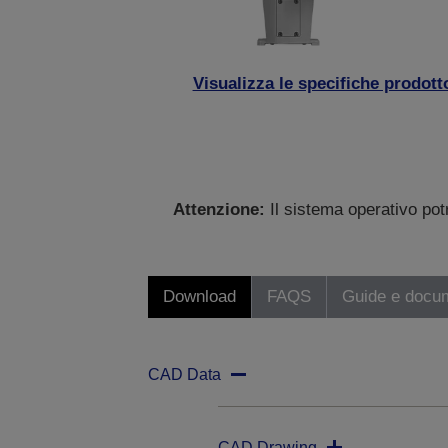
Visualizza le specifiche prodott
Attenzione:
Il sistema operativo po
Download
FAQS
Guide e docu
CAD Data
CAD Drawing