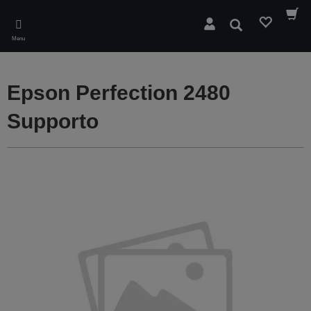
Skip
to
Cerca
main
Menu
content
Epson Perfection 2480
Supporto