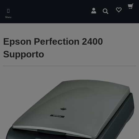
Skip
to
Cerca
main
Menu
content
Epson Perfection 2400
Supporto