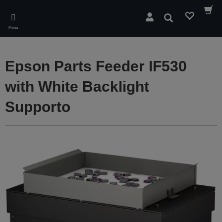
Skip
to
Cerca
main
Menu
content
Epson Parts Feeder IF530
with White Backlight
Supporto