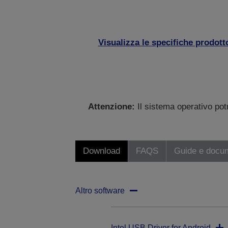
Visualizza le specifiche prodott
Attenzione:
Il sistema operativo po
Download
FAQS
Guide e docu
Altro software
Intel USB Driver for Android