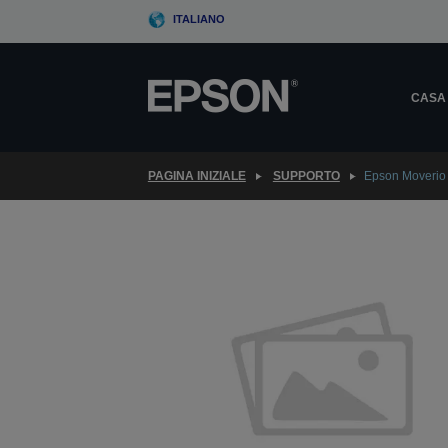
Skip
ITALIANO
to
main
content
CASA
PAGINA INIZIALE
SUPPORTO
Epson Moverio