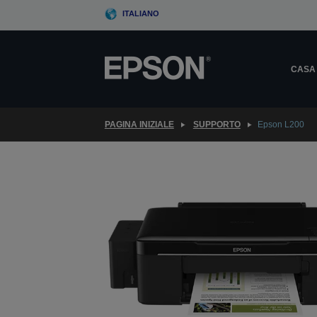
Skip
ITALIANO
to
main
content
CASA
PAGINA INIZIALE
SUPPORTO
Epson L200