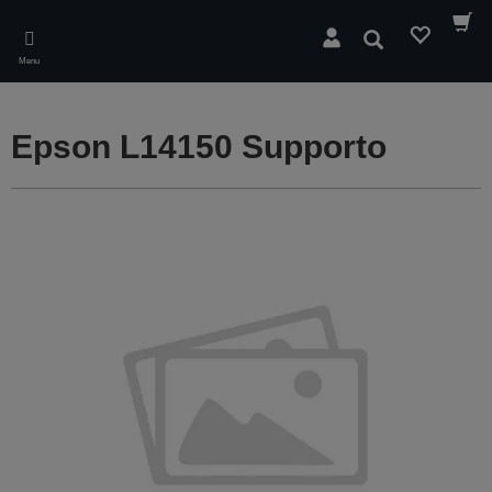
Skip
to
Cerca
main
Menu
content
Epson L14150 Supporto