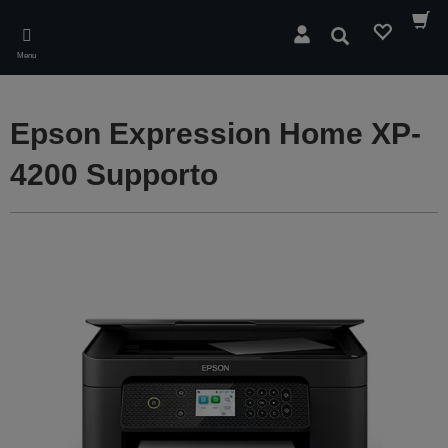
Skip
to
Cerca
main
Menu
content
Epson Expression Home XP-
4200 Supporto