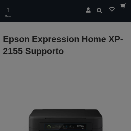
Skip
to
Cerca
main
Menu
content
Epson Expression Home XP-
2155 Supporto