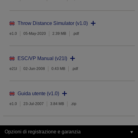
Throw Distance Simulator (v1.0)
e1.0
05-May-2020
2.39 MB
.pdf
ESC/VP Manual (v21I)
e21I
02-Jun-2008
0.43 MB
.pdf
Guida utente (v1.0)
e1.0
23-Jul-2007
3.84 MB
.zip
Opzioni di registrazione e garanzia