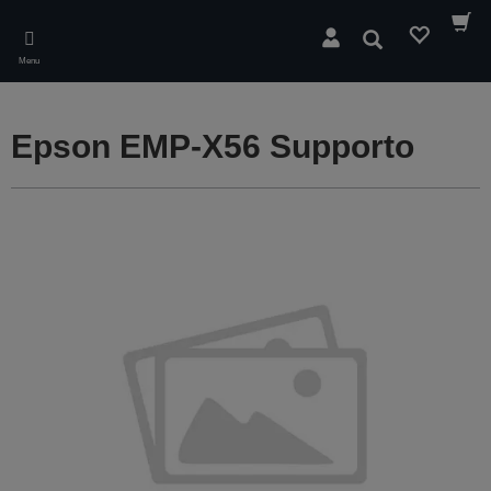
Skip
to
Cerca
main
Menu
content
Epson EMP-X56 Supporto