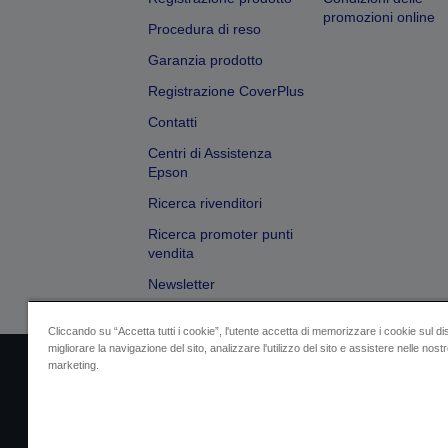
promozioni online
Procedura di reso
Garanzia prodotto
Registrazione CoverPlus
Contatti
Centri di Assistenza
Epson
Ricerca rivenditori
Ricerca promoter punti
vendita
Newsletter
Cliccando su “Accetta tutti i cookie”, l'utente accetta di memorizzare i cookie sul di
migliorare la navigazione del sito, analizzare l'utilizzo del sito e assistere nelle nostre
marketing.
Dati societari
Identificazione della confo
Contattaci per infor