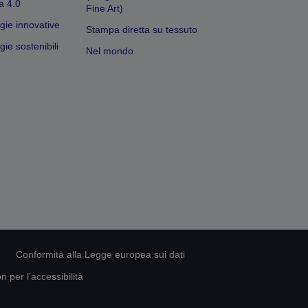
a 4.0
Fine Art)
gie innovative
Stampa diretta su tessuto
ie sostenibili
Nel mondo
Conformità alla Legge europea sui dati
 per l’accessibilità