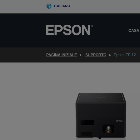
Skip
ITALIANO
to
main
content
CASA
PAGINA INIZIALE
SUPPORTO
Epson EF-12