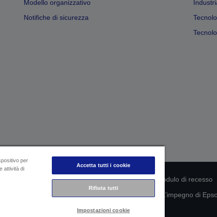
Modello organizzativo
Industri
Notifiche di sicurezza
Tecnolo
Tecnolog
spositivo per
Accetta tutti i cookie
 attività di
rmità del prodotto
Informativa sulla privacy
Modulo di recesso
Rifiuta tutti
mazioni sui tuoi dati
Informazioni sui cookie
L’impegno di Epson
Impostazioni cookie
Copyright © 2026 Seiko Epson