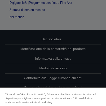
Digigraphie® (Programma certificato Fine Art)
Stampa diretta su tessuto
Nel mondo
Dati societari
Identificazione della conformità del prodotto
Informativa sulla privacy
Modulo di recesso
Conformità alla Legge europea sui dati
Contattaci per informazioni sui tuoi dati
Cliccando su “Accetta tutti i cookie”, l'utente accetta di memorizzare i cookie sul
Informazioni sui cookie
dispositivo per migliorare la navigazione del sito, analizzare l'utilizzo del sito e
assistere nelle nostre attività di marketing.