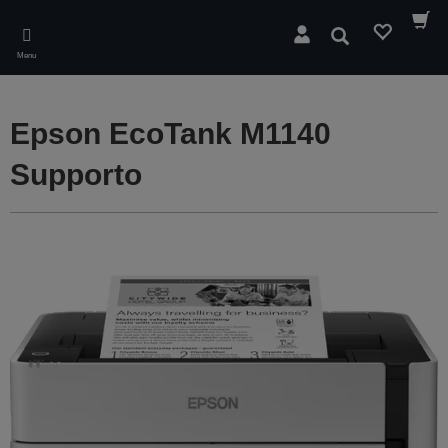
Skip
to
Cerca
main
Menu
content
Epson EcoTank M1140
Supporto