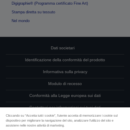
Digigraphie® (Programma certificato Fine Art)
Stampa diretta su tessuto
Nel mondo
Dati societari
Identificazione della conformità del prodotto
Informativa sulla privacy
Modulo di recesso
Conformità alla Legge europea sui dati
Contattaci per informazioni sui tuoi dati
Cliccando su “Accetta tutti i cookie”, l'utente accetta di memorizzare i cookie sul
Informazioni sui cookie
dispositivo per migliorare la navigazione del sito, analizzare l'utilizzo del sito e
assistere nelle nostre attività di marketing.