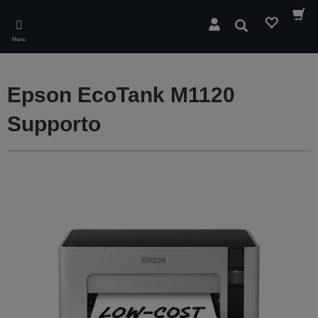
Skip
to
Cerca
main
Menu
content
Epson EcoTank M1120
Supporto