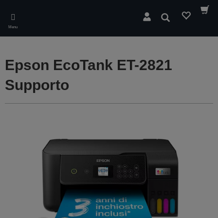
Skip
to
Cerca
main
Menu
content
Epson EcoTank ET-2821
Supporto