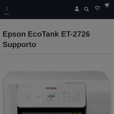
Skip
to
Cerca
main
Menu
content
Epson EcoTank ET-2726
Supporto