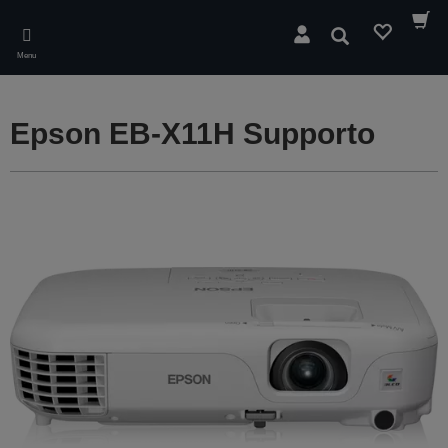
Skip
to
Cerca
main
Menu
content
Epson EB-X11H Supporto