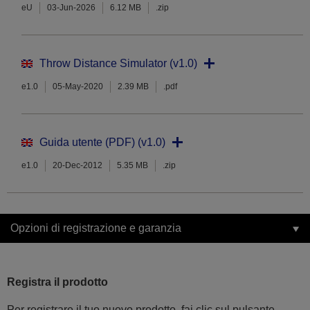
eU
03-Jun-2026
6.12 MB
.zip
Throw Distance Simulator (v1.0)
e1.0
05-May-2020
2.39 MB
.pdf
Guida utente (PDF) (v1.0)
e1.0
20-Dec-2012
5.35 MB
.zip
Opzioni di registrazione e garanzia
Registra il prodotto
Per registrare il tuo nuovo prodotto, fai clic sul pulsante