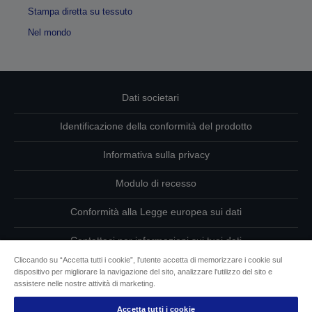
Stampa diretta su tessuto
Nel mondo
Dati societari
Identificazione della conformità del prodotto
Informativa sulla privacy
Modulo di recesso
Conformità alla Legge europea sui dati
Contattaci per informazioni sui tuoi dati
Cliccando su “Accetta tutti i cookie”, l'utente accetta di memorizzare i cookie sul
Informazioni sui cookie
dispositivo per migliorare la navigazione del sito, analizzare l'utilizzo del sito e
assistere nelle nostre attività di marketing.
L’impegno di Epson per l’accessibilità
Accetta tutti i cookie