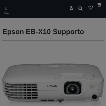
Skip
to
Cerca
main
Menu
content
Epson EB-X10 Supporto