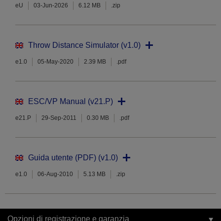
eU
03-Jun-2026
6.12 MB
.zip
Throw Distance Simulator (v1.0)
e1.0
05-May-2020
2.39 MB
.pdf
ESC/VP Manual (v21.P)
e21.P
29-Sep-2011
0.30 MB
.pdf
Guida utente (PDF) (v1.0)
e1.0
06-Aug-2010
5.13 MB
.zip
Opzioni di registrazione e garanzia