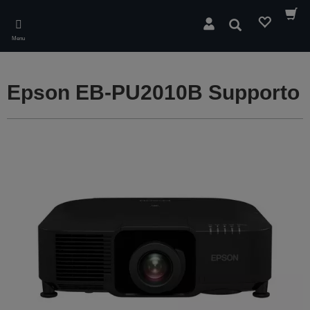
Skip
to
Cerca
main
Menu
content
Epson EB-PU2010B Supporto