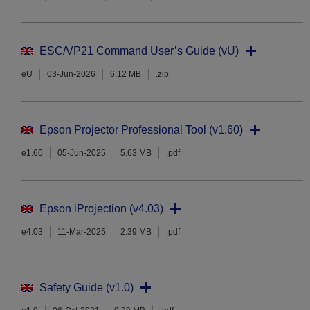
ESC/VP21 Command User’s Guide (vU)
eU
03-Jun-2026
6.12 MB
.zip
Epson Projector Professional Tool (v1.60)
e1.60
05-Jun-2025
5.63 MB
.pdf
Epson iProjection (v4.03)
e4.03
11-Mar-2025
2.39 MB
.pdf
Safety Guide (v1.0)