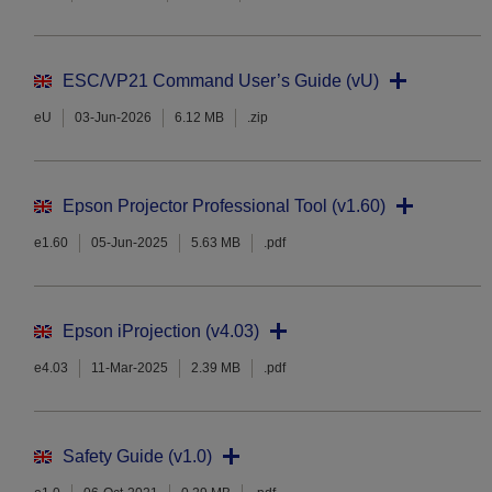
ESC/VP21 Command User’s Guide (vU)
eU
03-Jun-2026
6.12 MB
.zip
Epson Projector Professional Tool (v1.60)
e1.60
05-Jun-2025
5.63 MB
.pdf
Epson iProjection (v4.03)
e4.03
11-Mar-2025
2.39 MB
.pdf
Safety Guide (v1.0)