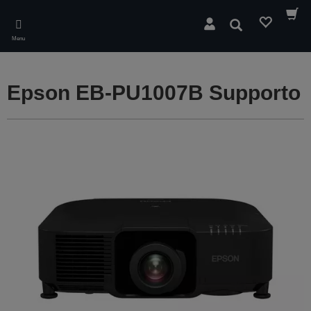
Skip
to
Cerca
main
Menu
content
Epson EB-PU1007B Supporto