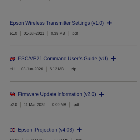
Epson Wireless Transmitter Settings (v1.0)
e1.0
01-Jul-2021
0.39 MB
.pdf
ESC/VP21 Command User’s Guide (vU)
eU
03-Jun-2026
6.12 MB
.zip
Firmware Update Information (v2.0)
e2.0
11-Mar-2025
0.09 MB
.pdf
Epson iProjection (v4.03)