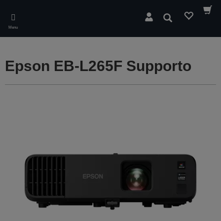
Skip
to
Cerca
main
Menu
content
Epson EB-L265F Supporto