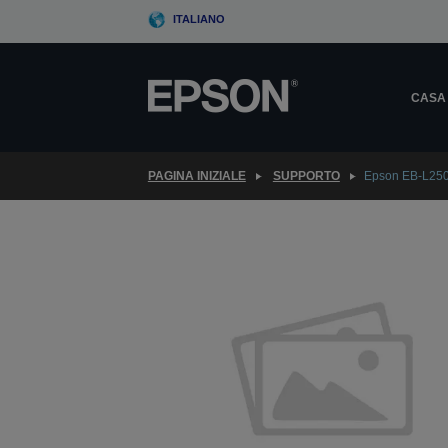
Skip
ITALIANO
to
main
content
CASA
PAGINA INIZIALE
SUPPORTO
Epson EB-L25