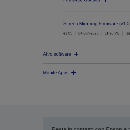
Screen Mirroring Firmware (v1.0
e1.05
04-Jun-2020
11.96 MB
.zi
Altro software
Mobile Apps
Resta in contatto con Epson e 