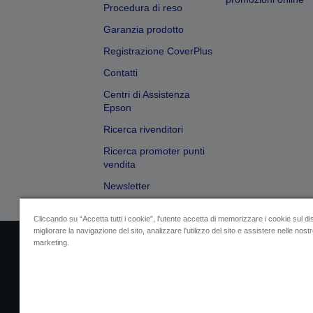
Procedura di reso
Garanzia prodotto
Registrazione CoverPlus
Contatti
Centri di Assistenza
Epson
Ricerca rivenditori
Ricerca promoter punti
vendita
Newsletter
Cliccando su “Accetta tutti i cookie”, l'utente accetta di memorizzare i cookie sul di
migliorare la navigazione del sito, analizzare l'utilizzo del sito e assistere nelle nostre
marketing.
Dati societari
Identificazione della confo
Contattaci per infor