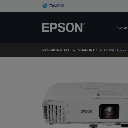
Skip
ITALIANO
to
main
content
CASA
PAGINA INIZIALE
SUPPORTO
Epson EB-992