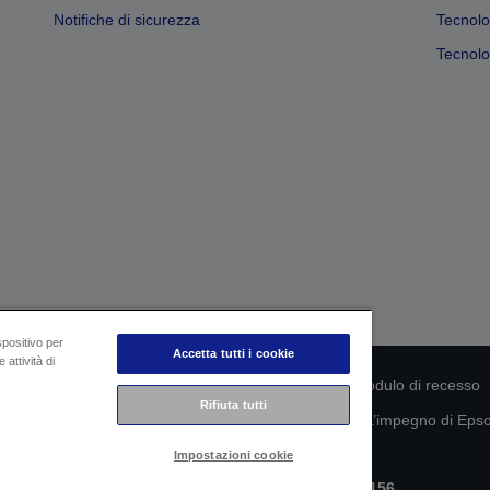
Notifiche di sicurezza
Tecnolo
Tecnolog
spositivo per
Accetta tutti i cookie
 attività di
rmità del prodotto
Informativa sulla privacy
Modulo di recesso
Rifiuta tutti
mazioni sui tuoi dati
Informazioni sui cookie
L’impegno di Epson
Impostazioni cookie
Copyright © 2026 Seiko Epson
Epson Italia S.p.A. | P.IVA IT07511580156