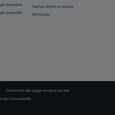
gie innovative
Stampa diretta su tessuto
ie sostenibili
Nel mondo
Conformità alla Legge europea sui dati
 per l’accessibilità