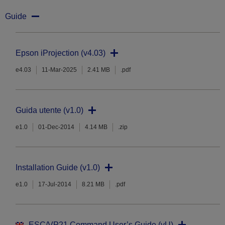
Guide
Epson iProjection (v4.03)
e4.03
11-Mar-2025
2.41 MB
.pdf
Guida utente (v1.0)
e1.0
01-Dec-2014
4.14 MB
.zip
Installation Guide (v1.0)
e1.0
17-Jul-2014
8.21 MB
.pdf
ESC/VP21 Command User’s Guide (vU)