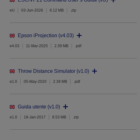
eU
03-Jun-2026
6.12 MB
.zip
Epson iProjection (v4.03)
e4.03
11-Mar-2025
2.39 MB
.pdf
Throw Distance Simulator (v1.0)
e1.0
05-May-2020
2.39 MB
.pdf
Guida utente (v1.0)
e1.0
18-Jan-2017
8.53 MB
.zip