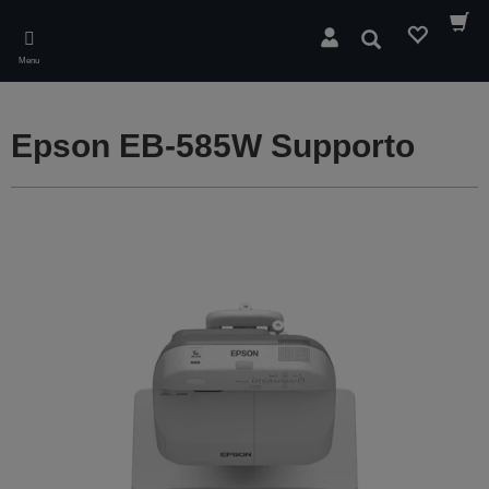
Skip
to
Cerca
main
Menu
content
Epson EB-585W Supporto