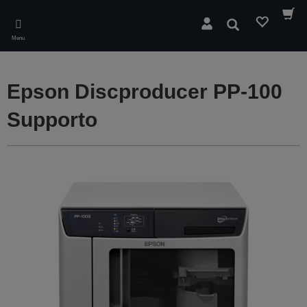
Skip
to
Cerca
main
Menu
content
Epson Discproducer PP-100
Supporto