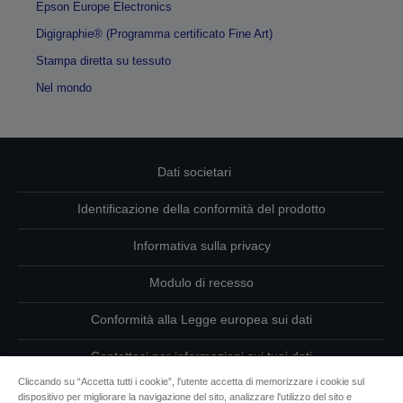
Epson Europe Electronics
Digigraphie® (Programma certificato Fine Art)
Stampa diretta su tessuto
Nel mondo
Dati societari
Identificazione della conformità del prodotto
Informativa sulla privacy
Modulo di recesso
Conformità alla Legge europea sui dati
Contattaci per informazioni sui tuoi dati
Cliccando su “Accetta tutti i cookie”, l'utente accetta di memorizzare i cookie sul
Informazioni sui cookie
dispositivo per migliorare la navigazione del sito, analizzare l'utilizzo del sito e