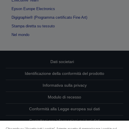
Executive Team
Epson Europe Electronics
Digigraphie® (Programma certificato Fine Art)
Stampa diretta su tessuto
Nel mondo
Dati societari
Identificazione della conformità del prodotto
Informativa sulla privacy
Modulo di recesso
Conformità alla Legge europea sui dati
Contattaci per informazioni sui tuoi dati
Cliccando su “Accetta tutti i cookie”, l'utente accetta di memorizzare i cookie sul