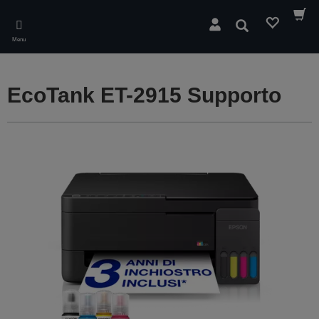
Skip
to
Cerca
main
Menu
content
EcoTank ET-2915 Supporto