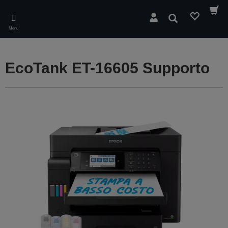
Skip
to
Cerca
main
Menu
content
EcoTank ET-16605 Supporto