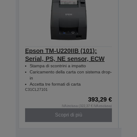
Epson TM-U220IIB (101):
Eps
Serial, PS, NE sensor, ECW
Seri
Stampa di scontrini a impatto
Sta
Caricamento della carta con sistema drop-
Car
in
in
Accetta tre formati di carta
Acce
C31CL27101
C31CL
393,29 €
IVA inclusa (322,37 € IVA esclusa)
Scopri di più