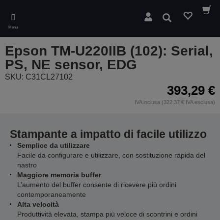
Skip
to
Cerca
main
Menu
content
Epson TM-U220IIB (102): Serial,
PS, NE sensor, EDG
SKU: C31CL27102
393,29 €
IVA inclusa (322,37 € IVA esclusa)
Stampante a impatto di facile utilizzo
Semplice da utilizzare
Facile da configurare e utilizzare, con sostituzione rapida del
nastro
Maggiore memoria buffer
L’aumento del buffer consente di ricevere più ordini
contemporaneamente
Alta velocità
Produttività elevata, stampa più veloce di scontrini e ordini