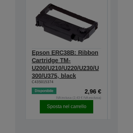
Epson ERC38B: Ribbon
Epson
Cartridge TM-
Ribbon
U200/U210/U220/U230/U
300/U3
300/U375, black
230, b
C43S015374
C43S0153
2,96 €
Disponibile
Disponibi
IVA inclusa (2,43 € IVA esclusa)
Sposta nel carrello
Sp