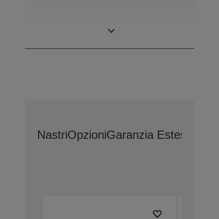
Stampanti ad
Tecnologia
aghi
Nastri
Opzioni
Garanzia Estesa Opz