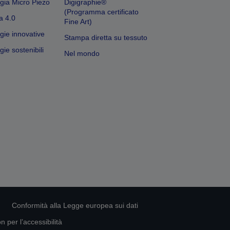
gia Micro Piezo
Digigraphie®
(Programma certificato
a 4.0
Fine Art)
gie innovative
Stampa diretta su tessuto
ie sostenibili
Nel mondo
Conformità alla Legge europea sui dati
 per l’accessibilità