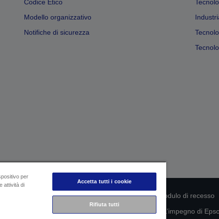
Codice Etico
Tecnolo
Modello organizzativo
Industri
Notifiche di sicurezza
Tecnolo
Tecnolog
spositivo per
Accetta tutti i cookie
 attività di
rmità del prodotto
Informativa sulla privacy
Modulo di recesso
Rifiuta tutti
mazioni sui tuoi dati
Informazioni sui cookie
L’impegno di Epson