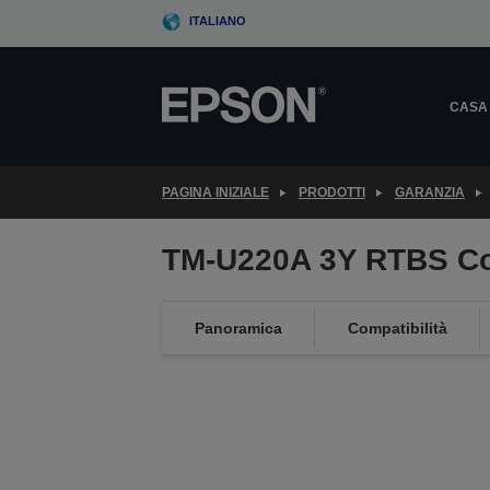
Skip
ITALIANO
to
main
content
CASA
PAGINA INIZIALE
PRODOTTI
GARANZIA
TM-U220A 3Y RTBS Co
Panoramica
Compatibilità