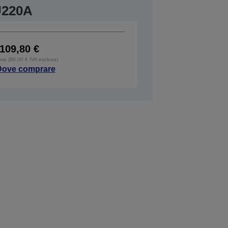
U220A
109,80 €
usa (90,00 € IVA esclusa)
Dove comprare