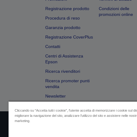
Registrazione prodotto
Condizioni delle
promozioni online
Procedura di reso
Garanzia prodotto
Registrazione CoverPlus
Contatti
Centri di Assistenza
Epson
Ricerca rivenditori
Ricerca promoter punti
vendita
Newsletter
Cliccando su “Accetta tutti i cookie”, l'utente accetta di memorizzare i cookie sul di
migliorare la navigazione del sito, analizzare l'utilizzo del sito e assistere nelle nostre
marketing.
Dati societari
Identificazione della confo
Contattaci per infor