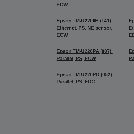
ECW
Epson TM-U220IIB (141):
Ep
Ethernet, PS, NE sensor,
Et
ECW
E
Epson TM-U220PA (007):
Ep
Parallel, PS, ECW
Pa
Epson TM-U220PD (052):
Parallel, PS, EDG