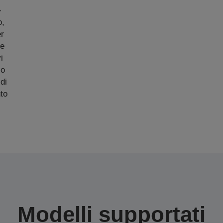
-
o,
er
de
i
io
di
to
Modelli supportati