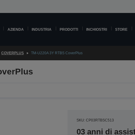
AZIENDA
INDUSTRIA
PRODOTTI
INCHIOSTRI
STORE
COVERPLUS
TM-U220A 3Y RTBS CoverPlus
verPlus
SKU: CP03RTBSC513
03 anni di assi