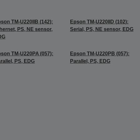
son TM-U220IIB (142):
Epson TM-U220IID (102):
hernet, PS, NE sensor,
Serial, PS, NE sensor, EDG
DG
son TM-U220PA (057):
Epson TM-U220PB (057):
rallel, PS, EDG
Parallel, PS, EDG