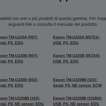
tibili con uno o più prodotti di questa gamma. Per maggi
seguenti link o consulta il manuale del prodotto.
son TM-U220A (057):
Epson TM-U220A (057S1):
rial, PS, EDG
USB, PS, EDG
son TM-U220B (057):
Epson TM-U220B (057A0):
rial, PS, EDG
USB, PS, EDG
son TM-U220D (052):
Epson TM-U220IIB (101):
rial, PS, EDG
Serial, PS, NE sensor, ECW
son TM-U220IIB (102):
Epson TM-U220IIB (102B0):
rial, PS, NE sensor, EDG
USB, PS, NE sensor, EDG