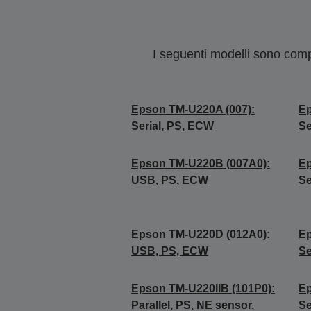
I seguenti modelli sono compa
Epson TM-U220A (007):
Ep
Serial, PS, ECW
Se
Epson TM-U220B (007A0):
Ep
USB, PS, ECW
Se
Epson TM-U220D (012A0):
Ep
USB, PS, ECW
Se
Epson TM-U220IIB (101P0):
Ep
Parallel, PS, NE sensor,
Se