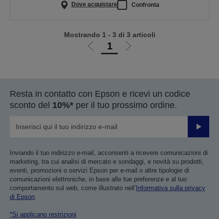
Dove acquistare
Confronta
Mostrando 1 - 3 di 3 articoli
1
Vai
Vai
alla
alla
pagina
pagina
precedente
successiva
Resta in contatto con Epson e ricevi un codice
sconto del
10%*
per il tuo prossimo ordine.
Invia
Inviando il tuo indirizzo e-mail, acconsenti a ricevere comunicazioni di
marketing, tra cui analisi di mercato e sondaggi, e novità su prodotti,
eventi, promozioni o servizi Epson per e-mail o altre tipologie di
comunicazioni elettroniche, in base alle tue preferenze e al tuo
comportamento sul web, come illustrato nell’
Informativa sulla privacy
di Epson
.
*Si applicano restrizioni