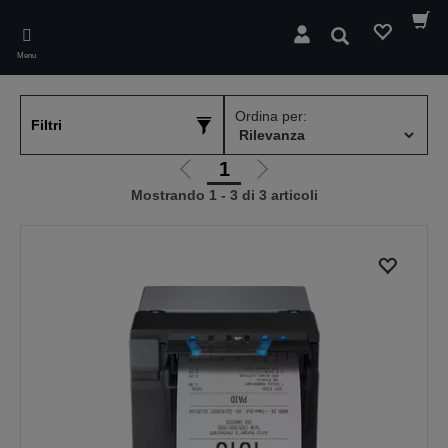
Skip
to
Cerca
main
Menu
content
Ordina per:
Filtri
1
Vai
Vai
Mostrando 1 - 3 di 3 articoli
alla
alla
pagina
pagina
precedente
successiva