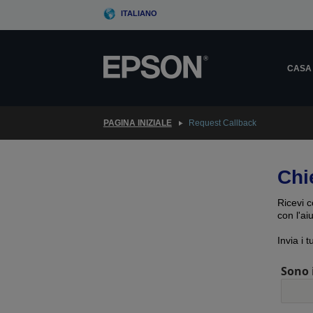
Skip
ITALIANO
to
main
content
CASA
PAGINA INIZIALE
Request Callback
Chi
Ricevi c
con l'ai
Invia i 
Sono 