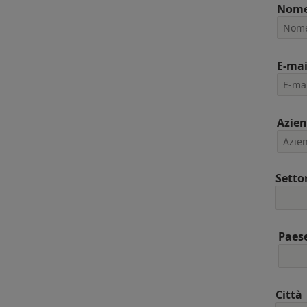
Nom
E-mai
Azie
Setto
Paes
Città