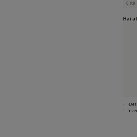
Hai a
Des
eve