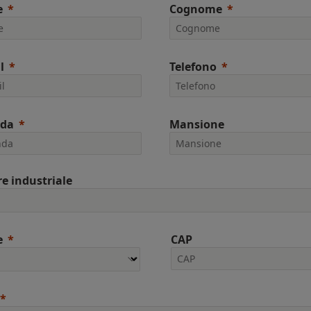
e
Cognome
l
Telefono
nda
Mansione
re industriale
e
CAP