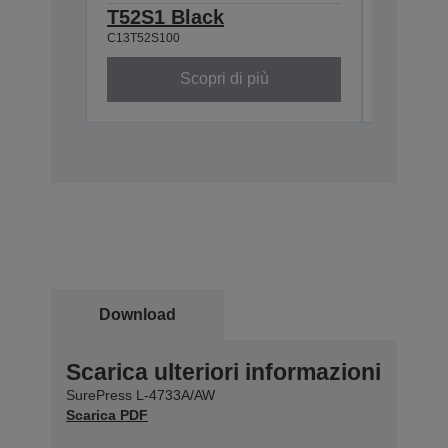
T52S1 Black
T52S0
C13T52S100
C13T52S0
Scopri di più
Download
Scarica ulteriori informazioni
SurePress L-4733A/AW
Scarica PDF