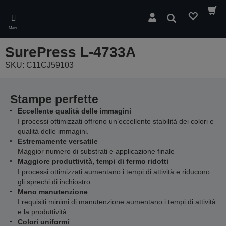
Skip
to
Cerca
main
Menu
content
SurePress L-4733A
SKU: C11CJ59103
Stampe perfette
Eccellente qualità delle immagini
I processi ottimizzati offrono un’eccellente stabilità dei colori e
qualità delle immagini.
Estremamente versatile
Maggior numero di substrati e applicazione finale
Maggiore produttività, tempi di fermo ridotti
I processi ottimizzati aumentano i tempi di attività e riducono
gli sprechi di inchiostro.
Meno manutenzione
I requisiti minimi di manutenzione aumentano i tempi di attività
e la produttività.
Colori uniformi