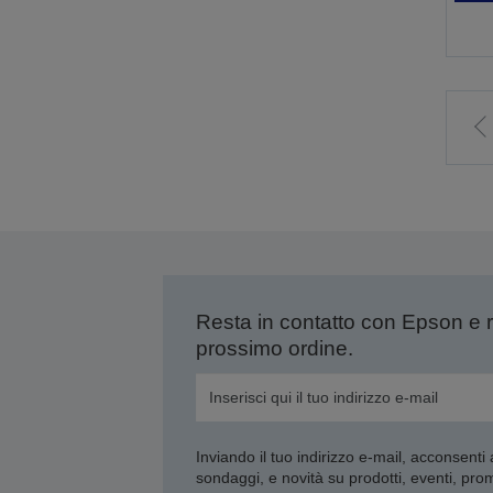
V
a
p
p
Resta in contatto con Epson e 
prossimo ordine.
Inviando il tuo indirizzo e-mail, acconsenti
sondaggi, e novità su prodotti, eventi, pro