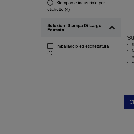
Stampante industriale per
etichette (4)
Soluzioni Stampa Di Largo
Formato
Su
S
Imballaggio ed etichettatura
M
(1)
m
V
Ch