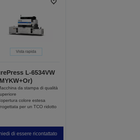
Vista rapida
rePress L-6534VW
CMYKW+Or)
acchina da stampa di qualità
uperiore
opertura colore estesa
rogettata per un TCO ridotto
iedi di essere ricontattato