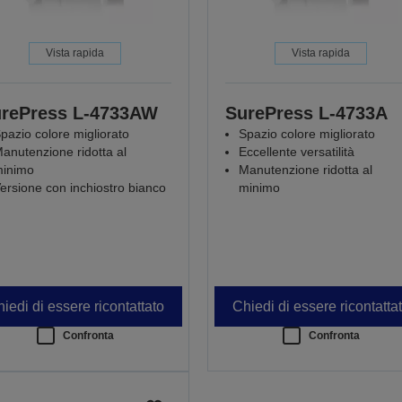
Vista rapida
Vista rapida
rePress L-4733AW
SurePress L-4733A
pazio colore migliorato
Spazio colore migliorato
anutenzione ridotta al
Eccellente versatilità
inimo
Manutenzione ridotta al
ersione con inchiostro bianco
minimo
iedi di essere ricontattato
Chiedi di essere ricontatta
Confronta
Confronta