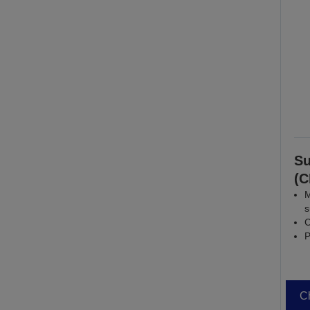
Su
(
M
s
C
P
Ch