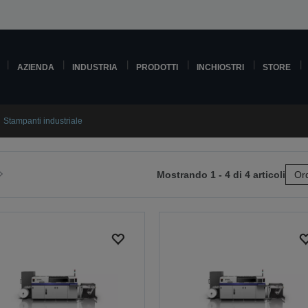
AZIENDA
INDUSTRIA
PRODOTTI
INCHIOSTRI
STORE
Stampanti industriale
Mostrando 1 - 4 di 4 articoli
Ord
ai
lla
pagina
e
successiva