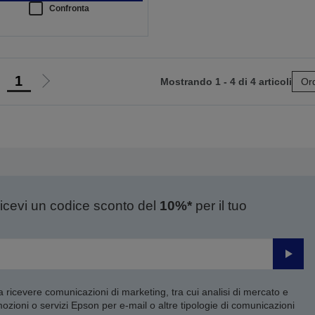
Confronta
1
Mostrando 1 - 4 di 4 articoli
Ord
ai
Vai
lla
alla
agina
pagina
recedente
successiva
ricevi un codice sconto del
10%*
per il tuo
Invia
 a ricevere comunicazioni di marketing, tra cui analisi di mercato e
mozioni o servizi Epson per e-mail o altre tipologie di comunicazioni