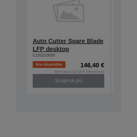
Auto Cutter Spare Blade
Mainte
LFP desktop
deskt
C13S210055
C13S2100
146,40 €
Non disponibile
IVA inclusa (120,00 € IVA esclusa)
Scopri di più