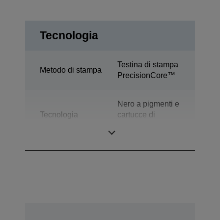
Tecnologia
Testina di stampa
Metodo di stampa
PrecisionCore™
Nero a pigmenti e
Tecnologia
cartucce di
inchiostri
inchiostro a colori
dye