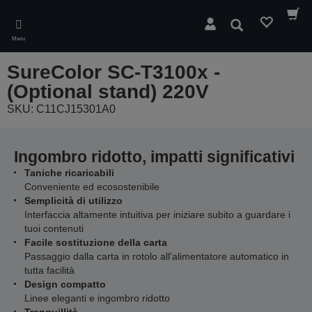
Skip
to
Cerca
main
Menu
content
SureColor SC-T3100x -
(Optional stand) 220V
SKU: C11CJ15301A0
Ingombro ridotto, impatti significativi
Taniche ricaricabili
Conveniente ed ecosostenibile
Semplicità di utilizzo
Interfaccia altamente intuitiva per iniziare subito a guardare i
tuoi contenuti
Facile sostituzione della carta
Passaggio dalla carta in rotolo all'alimentatore automatico in
tutta facilità
Design compatto
Linee eleganti e ingombro ridotto