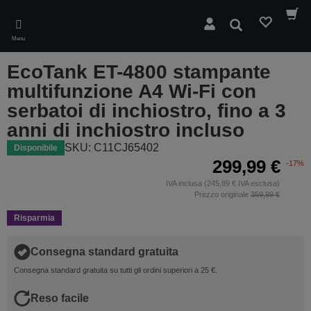
Skip
to
Cerca
main
Menu
content
EcoTank ET-4800 stampante
multifunzione A4 Wi-Fi con
serbatoi di inchiostro, fino a 3
anni di inchiostro incluso
SKU: C11CJ65402
Disponibile
299,99 €
-17%
IVA inclusa (245,89 € IVA esclusa)
Prezzo originale
359,99 €
Risparmia
Consegna standard gratuita
Consegna standard gratuita su tutti gli ordini superiori a 25 €.
Reso facile