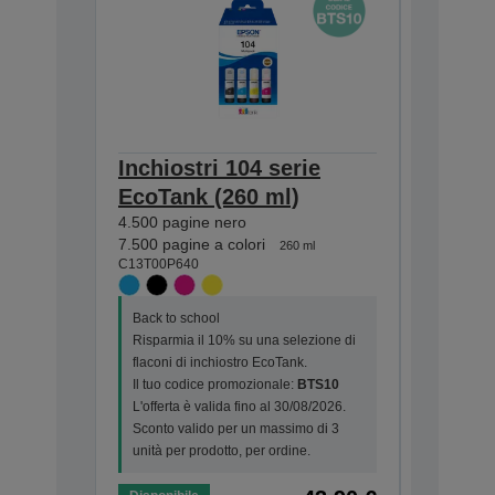
Inchiostri 104 serie
Inchios
EcoTank (260 ml)
EcoTan
4.500 pagine nero
4.500 pag
C13T00P1
7.500 pagine a colori
260 ml
C13T00P640
Back to s
Back to school
Risparmia
Risparmia il 10% su una selezione di
flaconi d
flaconi di inchiostro EcoTank.
Il tuo co
Il tuo codice promozionale:
BTS10
L'offerta 
L'offerta è valida fino al 30/08/2026.
Sconto va
Sconto valido per un massimo di 3
unità per 
unità per prodotto, per ordine.