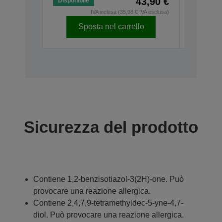
43,90 €
Disponibile
Disponibi
IVA inclusa (35,98 € IVA esclusa)
Sposta nel carrello
Sp
Sicurezza del prodotto
Contiene 1,2-benzisotiazol-3(2H)-one. Può
provocare una reazione allergica.
Contiene 2,4,7,9-tetramethyldec-5-yne-4,7-
diol. Può provocare una reazione allergica.