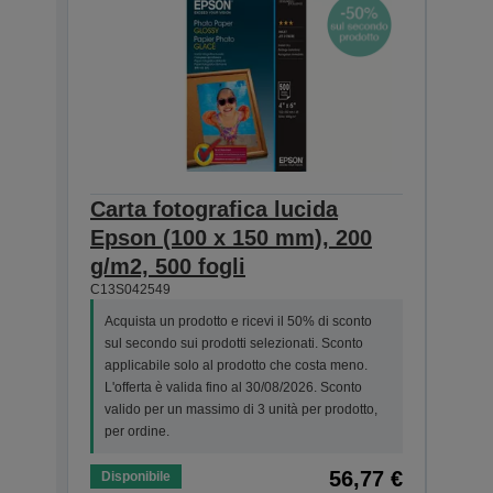
Carta fotografica lucida
Pho
Epson (100 x 150 mm), 200
she
C13S0
g/m2, 500 fogli
C13S042549
Acqui
sul s
Acquista un prodotto e ricevi il 50% di sconto
appl
sul secondo sui prodotti selezionati. Sconto
L'off
applicabile solo al prodotto che costa meno.
valid
L'offerta è valida fino al 30/08/2026. Sconto
per o
valido per un massimo di 3 unità per prodotto,
per ordine.
56,77 €
Disponibile
Dispo