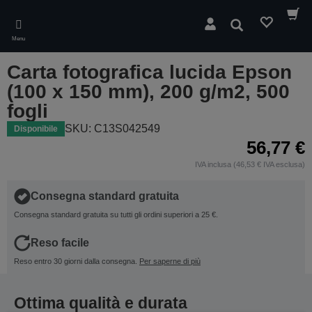
Skip
to
Cerca
main
Menu
content
Carta fotografica lucida Epson
(100 x 150 mm), 200 g/m2, 500
fogli
SKU: C13S042549
Disponibile
56,77 €
IVA inclusa (46,53 € IVA esclusa)
Consegna standard gratuita
Consegna standard gratuita su tutti gli ordini superiori a 25 €.
Reso facile
Reso entro 30 giorni dalla consegna.
Per saperne di più
Ottima qualità e durata