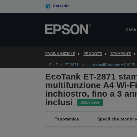
Skip
ITALIANO
to
main
content
CASA
PAGINA INIZIALE
PRODOTTI
STAMPANTI
EcoTank ET-2871 stampante multifunzione A4 Wi-Fi con 
EcoTank ET-2871 sta
multifunzione A4 Wi-Fi
inchiostro, fino a 3 an
inclusi
Disponibile
Panoramica
Specifiche tecnich