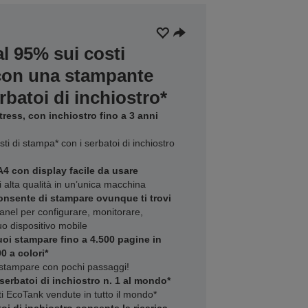
al 95% sui costi
 con una stampante
batoi di inchiostro*
ess, con inchiostro fino a 3 anni
ti di stampa* con i serbatoi di inchiostro
4 con display facile da usare
 alta qualità in un’unica macchina
consente di stampare ovunque ti trovi
anel per configurare, monitorare,
uo dispositivo mobile
uoi stampare fino a 4.500 pagine in
0 a colori*
 stampare con pochi passaggi!
serbatoi di inchiostro n. 1 al mondo*
ti EcoTank vendute in tutto il mondo*