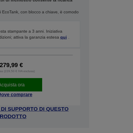
toi di inchiostro consente la ricarica
i di EcoTank, con blocco a chiave, è comodo
sta stampante a 3 anni. Iniziativa
izioni; attiva la garanzia estesa
qui
.
279,99 €
usa (229,50 € IVA esclusa)
Acquista ora
Dove comprare
A DI SUPPORTO DI QUESTO
RODOTTO