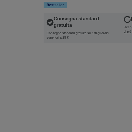
Bestseller
Consegna standard
gratuita
Reso 
di più
Consegna standard gratuita su tutti gli ordini
superiori a 25 €.