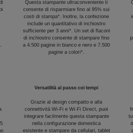
di
Questa stampante ultraconveniente ti
oi
consente di risparmiare fino al 95% sui
costi di stampa*. Inoltre, la confezione
i
include un quantitativo di inchiostro
sufficiente per 3 anni*. Un set di flaconi
di inchiostro consente di stampare fino
p
.
a 4.500 pagine in bianco e nero e 7.500
pagine a colori*.
Versatilità al passo coi tempi
Grazie al design compatto e alla
a
connettività Wi-Fi e Wi-Fi Direct, puoi
f
integrare facilmente questa stampante
tu
15
nella configurazione domestica
d
no
esistente e stampare da cellulari, tablet