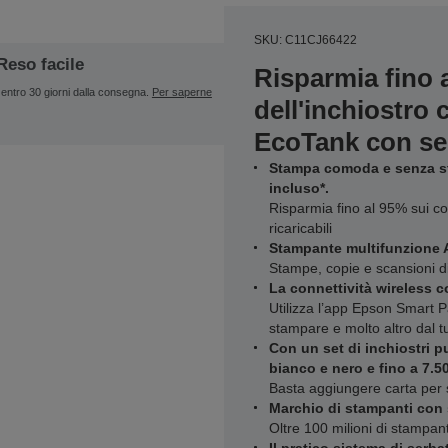
SKU: C11CJ66422
Reso facile
Risparmia fino 
entro 30 giorni dalla consegna.
Per saperne
dell'inchiostro
EcoTank con ser
Stampa comoda e senza str
incluso*.
Risparmia fino al 95% sui cos
ricaricabili
Stampante multifunzione A
Stampe, copie e scansioni di
La connettività wireless 
Utilizza l’app Epson Smart P
stampare e molto altro dal t
Con un set di inchiostri p
bianco e nero e fino a 7.50
Basta aggiungere carta per
Marchio di stampanti con 
Oltre 100 milioni di stampan