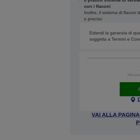
Il pratico sistema di serba
con i flaconi
Inoltre, il sistema di flacon
e preciso
Estendi la garanzia di que
soggetta a Termini e Cond
IVA incl
VAI ALLA PAGIN
P