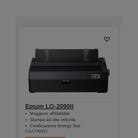
Epson LQ-2090II
Eps
Maggiore affidabilità
Magg
Stampa ad alta velocità
Sta
Certificazione Energy Star
Conn
C11CF40401
C11CF