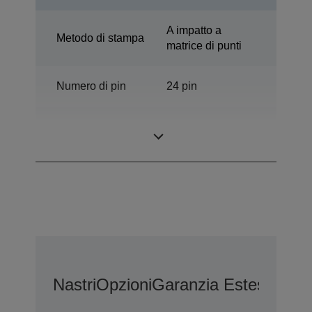
A impatto a
Metodo di stampa
matrice di punti
Numero di pin
24 pin
Numero di
136 colonne
colonne
Nastri
Opzioni
Garanzia Estesa Opz