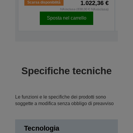
1.022,36 €
Scarsa disponibilità
Scars
IVA inclusa (838,00 € IVA esclusa)
Sposta nel carrello
Specifiche tecniche
Le funzioni e le specifiche dei prodotti sono
soggette a modifica senza obbligo di preavviso
Tecnologia