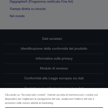
Digigraphie® (Programma certificato Fine Art)
Stampa diretta su tessuto
Nel mondo
Dati societari
Identificazione della conformità del prodotto
Informativa sulla privacy
Modulo di recesso
Conformità alla Legge europea sui dati
Contattaci per informazioni sui tuoi dati
Cliccando su “Accetta tutti i cookie”, l'utente accetta di memorizzare i cookie sul
Informazioni sui cookie
dispositivo per migliorare la navigazione del sito, analizzare l'utilizzo del sito e
assistere nelle nostre attività di marketing.
L’impegno di Epson per l’accessibilità