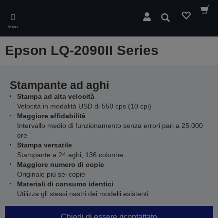
Skip
to
Cerca
main
Menu
content
Epson LQ-2090II Series
Stampante ad aghi
Stampa ad alta velocità
Velocità in modalità USD di 550 cps (10 cpi)
Maggiore affidabilità
Intervallo medio di funzionamento senza errori pari a 25.000
ore
Stampa versatile
Stampante a 24 aghi, 136 colonne
Maggiore numero di copie
Originale più sei copie
Materiali di consumo identici
Utilizza gli stessi nastri dei modelli esistenti
Chiedi di essere ricontattato