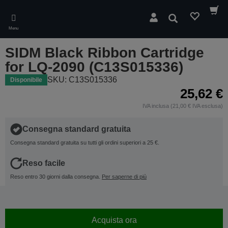
Skip
to
Cerca
main
Menu
content
SIDM Black Ribbon Cartridge
for LQ-2090 (C13S015336)
SKU: C13S015336
Disponibile
25,62 €
IVA inclusa (21,00 € IVA esclusa)
Consegna standard gratuita
Consegna standard gratuita su tutti gli ordini superiori a 25 €.
Reso facile
Reso entro 30 giorni dalla consegna.
Per saperne di più
Acquista ora