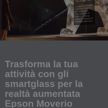
Trasforma la tua
attività con gli
smartglass per la
realtà aumentata
Epson Moverio