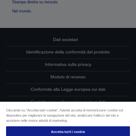
Stampa diretta su tessuto
Nel mondo
Dati societari
Identificazione della conformità del prodotto
Informativa sulla privacy
Modulo di recesso
Conformità alla Legge europea sui dati
Contattaci per informazioni sui tuoi dati
Cliccando su “Accetta tutti i cookie”, l'utente accetta di memorizzare i cookie sul
Informazioni sui cookie
dispositivo per migliorare la navigazione del sito, analizzare l'utilizzo del sito e
assistere nelle nostre attività di marketing.
L’impegno di Epson per l’accessibilità
Accetta tutti i cookie