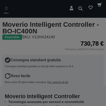
Skip
to
Cerca
main
Menu
content
Moverio Intelligent Controller -
BO-IC400N
SKU: V12HA24140
Disponibile
730,78 €
IVA inclusa (599,00 € IVA esclusa)
Consegna standard gratuita
Consegna standard gratuita su tutti gli ordini superiori a 25 €.
Reso facile
Reso entro 30 giorni dalla consegna.
Per saperne di più
Moverio Intelligent Controller
Tecnologia avanzata per sensori e connettività