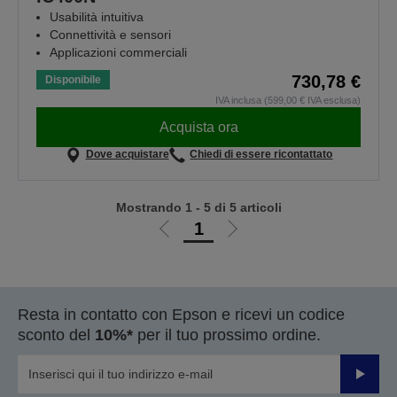
Usabilità intuitiva
Connettività e sensori
Applicazioni commerciali
730,78 €
Disponibile
IVA inclusa (599,00 € IVA esclusa)
Acquista ora
Dove acquistare
Chiedi di essere ricontattato
Mostrando 1 - 5 di 5 articoli
1
Vai
Vai
alla
alla
pagina
pagina
precedente
successiva
Resta in contatto con Epson e ricevi un codice
sconto del
10%*
per il tuo prossimo ordine.
Invia