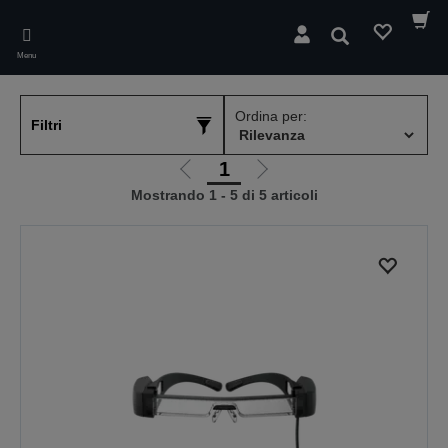
Skip
to
Cerca
main
Menu
content
Ordina per:
Filtri
1
Vai
Vai
Mostrando 1 - 5 di 5 articoli
alla
alla
pagina
pagina
precedente
successiva