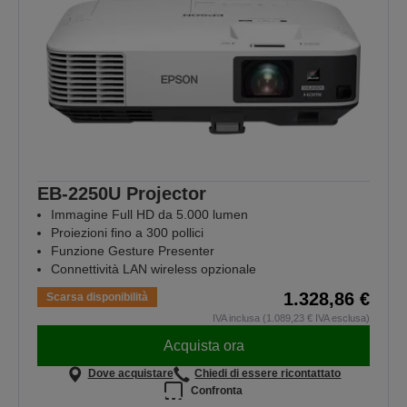
EB-2250U Projector
Immagine Full HD da 5.000 lumen
Proiezioni fino a 300 pollici
Funzione Gesture Presenter
Connettività LAN wireless opzionale
1.328,86 €
Scarsa disponibilità
IVA inclusa (1.089,23 € IVA esclusa)
Acquista ora
Dove acquistare
Chiedi di essere ricontattato
Confronta
Videoproiettori che