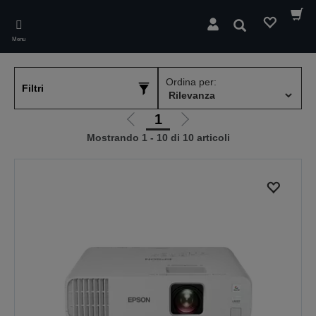
Skip
to
Cerca
main
Menu
content
Ordina per:
Filtri
1
Vai
Vai
Mostrando 1 - 10 di 10 articoli
alla
alla
pagina
pagina
precedente
successiva