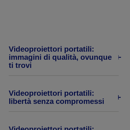
pagina
pagina
precedente
successiva
Videoproiettori portatili:
immagini di qualità, ovunque
ti trovi
Videoproiettori portatili:
libertà senza compromessi
Videoproiettori portatili: