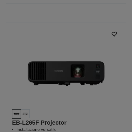
funzionano dove
serve di più
Perché ogni lezione è importante
SCOPRI DI PIÙ
EB-L265F Projector
Installazione versatile