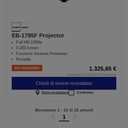
EB-1795F Projector
Full HD 1080p
3.200 lumen
Funzione Gesture Presenter
Portatile
1.325,65 €
Non disponibile
IVA inclusa (1.086,60 € IVA esclusa)
Chiedi di essere ricontattato
Dove acquistare
Confronta
Mostrando 1 - 10 di 10 articoli
1
Vai
Vai
alla
alla