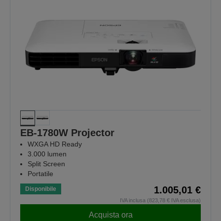
EB-1780W Projector
WXGA HD Ready
3.000 lumen
Split Screen
Portatile
1.005,01 €
Disponibile
IVA inclusa (823,78 € IVA esclusa)
Acquista ora