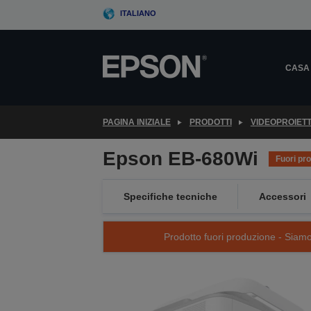
Skip
ITALIANO
to
main
content
CASA
PAGINA INIZIALE
PRODOTTI
VIDEOPROIET
Epson EB-680Wi
Fuori pr
Specifiche tecniche
Accessori
Prodotto fuori produzione - Siamo s