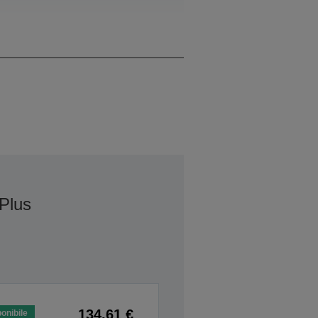
WXGA 2
Plus
134,61 €
onibile