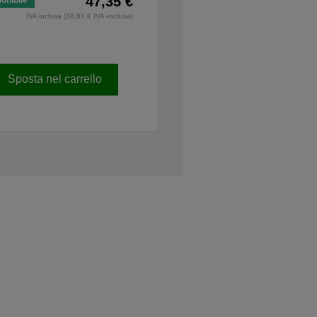
47,35 €
onibile
IVA inclusa (38,81 € IVA esclusa)
Sposta nel carrello