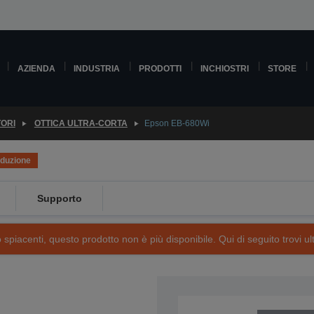
AZIENDA
INDUSTRIA
PRODOTTI
INCHIOSTRI
STORE
TORI
OTTICA ULTRA-CORTA
Epson EB-680Wi
oduzione
Supporto
piacenti, questo prodotto non è più disponibile. Qui di seguito trovi ult
SKU: V11H742040