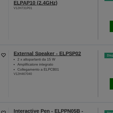
ELPAP10 (2.4GHz)
V12H731P01
External Speaker - ELPSP02
Disp
2 x altoparlanti da 15 W
Amplificatore integrato
Collegamento a ELPCB01
V12H467040
Interactive Pen - ELPPN05B -