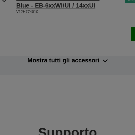
Disp
Blue - EB-6xxWi/Ui / 14xxUi
V12H774010
Mostra tutti gli accessori
Supporto