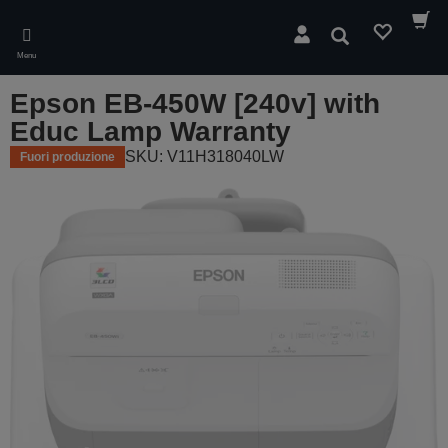
Skip
to
Cerca
main
Menu
content
Epson EB-450W [240v] with
Educ Lamp Warranty
SKU: V11H318040LW
Fuori produzione