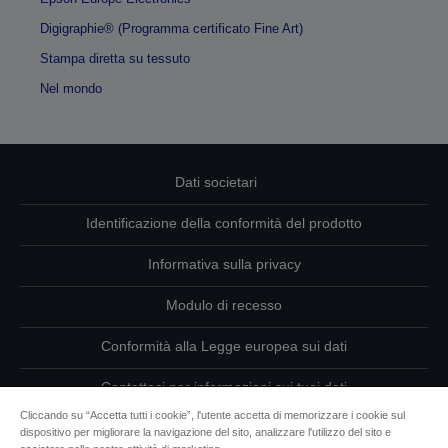
Digigraphie® (Programma certificato Fine Art)
Stampa diretta su tessuto
Nel mondo
Dati societari
Identificazione della conformità del prodotto
Informativa sulla privacy
Modulo di recesso
Conformità alla Legge europea sui dati
Contattaci per informazioni sui tuoi dati
Cliccando su “Accetta tutti i cookie”, l'utente accetta di memorizzare i cookie sul
Informazioni sui cookie
dispositivo per migliorare la navigazione del sito, analizzare l'utilizzo del sito e