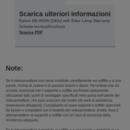
Scarica ulteriori informazioni
Epson EB-450W [240v] with Educ Lamp Warranty
Scheda tecnica/brochure
Scarica PDF
Note:
Se il videoproiettore non viene installato correttamente sul soffitto o a una
parete, rischia di cadere e di causare lesioni o danni. Per evitare che ciò
accada, assicurati che il supporto a soffitto sia fissato saldamente
utilizzando tutti i punti di montaggio specificati nella guida dell’utente del
videoproiettore, che puoi scaricare dal nostro sito web di assistenza
(www.epson.it/support). Consigliamo di usare supporti a soffitto approvati
da Epson e compatibili con il modello del videoproiettore. Inoltre, fissa il
videoproiettore al supporto a soffitto con un cavo di sicurezza dalla
resistenza adeguata.
Se il videoproiettore è montato al soffitto o a una parete e installato in un