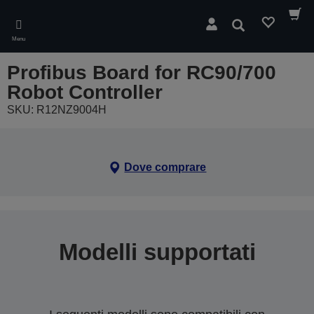
Skip
to
Cerca
main
Menu
content
Profibus Board for RC90/700
Robot Controller
SKU: R12NZ9004H
Dove comprare
Modelli supportati